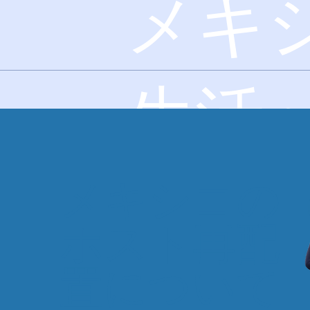
メキ
生活
メキシコの
ホスト再配
置について