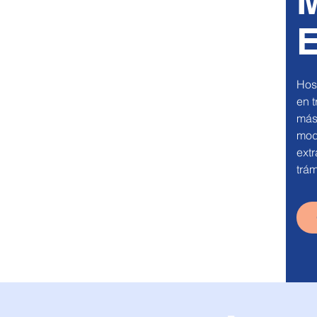
M
E
Host
en t
más
mode
extr
trám