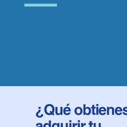
¿Qué obtienes
adquirir tu