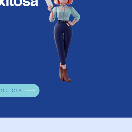
xitosa
NQUICIA