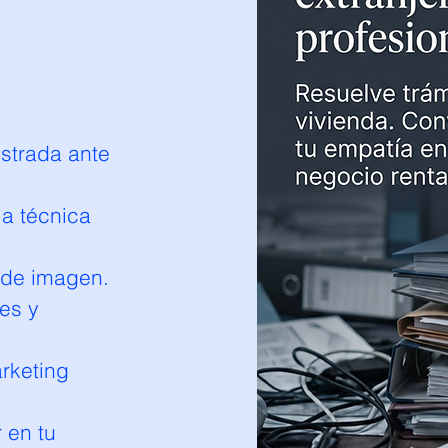
strada ante
ia técnica
 de imagen.
es y
arketing
r en tu