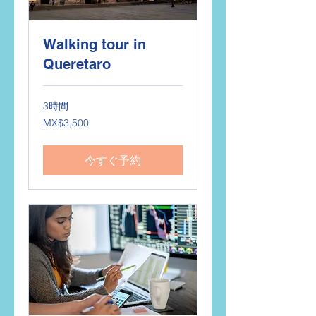
Walking tour in
Queretaro
3時間
3,500
MX$3,500
メ
キ
シ
コ
今すぐ予約
ペ
ソ