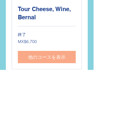
Tour Cheese, Wine,
Bernal
終了
6,700
MX$6,700
メ
キ
シ
コ
他のコースを表示
ペ
ソ