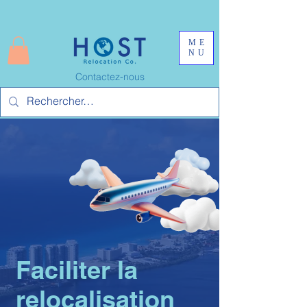
ME
NU
Contactez-nous
Faciliter la
relocalisation