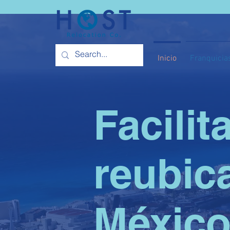
Inicio
Franquicia
Facilit
reubic
Méxic