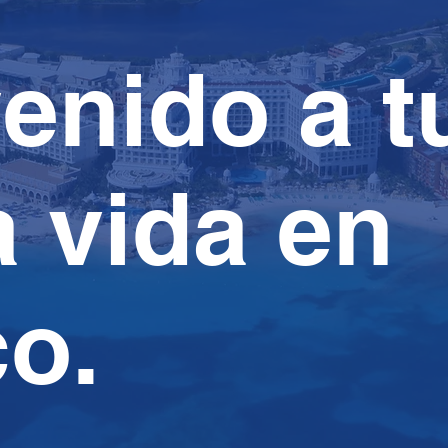
enido a t
 vida en
o.