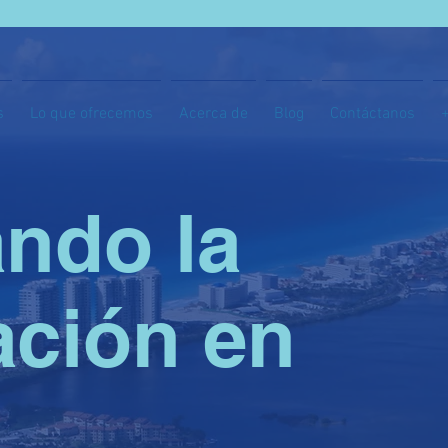
s
Lo que ofrecemos
Acerca de
Blog
Contáctanos
ando la
ación en
o