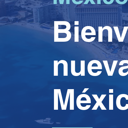
Bienv
nueva
Méxic