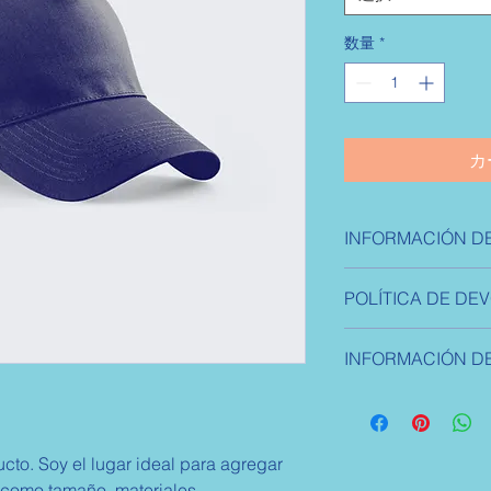
数量
*
カ
INFORMACIÓN D
Soy la descripción d
POLÍTICA DE DE
para agregar detalle
tamaño, materiales, 
Soy una política de 
limpieza. Es también
INFORMACIÓN DE
oportunidad ideal par
qué este producto es
hacer en caso de no
beneficiarían con él.
Soy la Política de en
Al ofrecerles una pol
agregar información
generas confianza y 
costos y embalaje. O
saben que en tu tie
cto. Soy el lugar ideal para agregar 
clara y sencilla, gen
altos niveles de seg
 como tamaño, materiales, 
clientes, pues saben