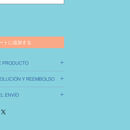
ートに追加する
E PRODUCTO
e un producto. Soy el lugar ideal
VOLUCIÓN Y REEMBOLSO
s sobre tu producto, así como
instrucciones de cuidado y de
devolución y reembolso. Una
 un lugar ideal para destacar por
L ENVÍO
a explicarles a tus clientes qué
 especial y cómo tus clientes se
 estar satisfechos con su compra.
vío. Soy el lugar ideal para
ítica de reembolso clara y sencilla,
 sobre tus métodos de envío,
credibilidad en tus clientes, pues
frecer una política de reembolso
nda pueden realizar compras con
era confianza y credibilidad en tus
uridad.
 que en tu tienda pueden realizar