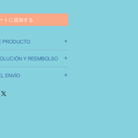
ートに追加する
E PRODUCTO
e un producto. Soy el lugar ideal
VOLUCIÓN Y REEMBOLSO
s sobre tu producto, así como
instrucciones de cuidado y de
devolución y reembolso. Una
 un lugar ideal para destacar por
L ENVÍO
a explicarles a tus clientes qué
 especial y cómo tus clientes se
 estar satisfechos con su compra.
vío. Soy el lugar ideal para
ítica de reembolso clara y sencilla,
 sobre tus métodos de envío,
credibilidad en tus clientes, pues
frecer una política de reembolso
nda pueden realizar compras con
era confianza y credibilidad en tus
uridad.
 que en tu tienda pueden realizar
iveles de seguridad.