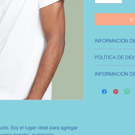
カ
INFORMACIÓN D
Soy la descripción d
POLÍTICA DE DE
para agregar detalle
tamaño, materiales, 
Soy una política de 
limpieza. Es también
INFORMACIÓN DE
oportunidad ideal par
qué este producto es
hacer en caso de no
beneficiarían con él.
Soy la Política de en
Al ofrecerles una pol
agregar información
generas confianza y 
costos y embalaje. O
saben que en tu tie
clara y sencilla, gen
altos niveles de seg
clientes, pues saben
compras con altos n
cto. Soy el lugar ideal para agregar 
 como tamaño, materiales, 