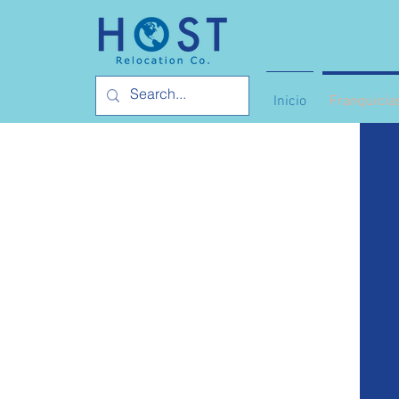
Inicio
Franquicia

m