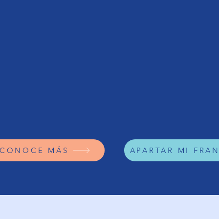
ás de 10 años de E
xperiencia
 Relocation es la primera franquicia especializada
rámites y servicios para expatriados en México. Con
 de 10 años de experiencia, hemos desarrollado un
lo de negocio exitoso que facilita la adaptación de
anjeros al país, ofreciendo soluciones en vivienda,
ites migratorios, integración cultural y más.
CONOCE MÁS
APARTAR MI FRA
anquicia deTrámites y 