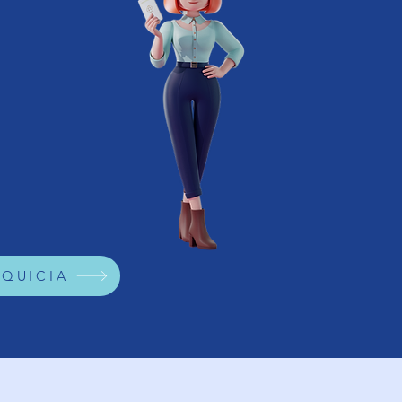
xitosa
NQUICIA
Servicios para