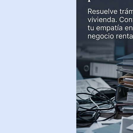
strada ante
ia técnica
 de imagen.
es y
arketing
r en tu