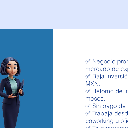
en México
✅ Negocio pro
mercado de exp
✅ Baja inversió
MXN.
✅ Retorno de i
meses.
✅ Sin pago de 
✅ Trabaja desd
coworking u ofi
✅ Te generamos