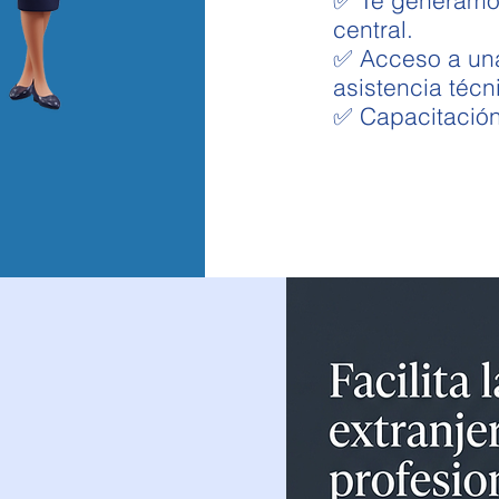
central.
✅ Acceso a una
asistencia técn
✅ Capacitación
 al