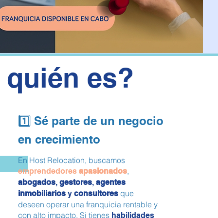
 quién es?
1️⃣ Sé parte de un negocio
en crecimiento
En Host Relocation, buscamos
,
emprendedores
apasionados
abogados
,
gestores
,
agentes
que
inmobiliarios
y
consultores
deseen operar una franquicia rentable y
con alto impacto. Si tienes
habilidades