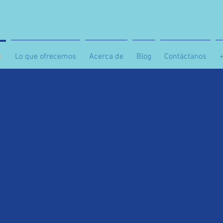
s
Lo que ofrecemos
Acerca de
Blog
Contáctanos
 Inicia tu propio nego
odelo probado y renta