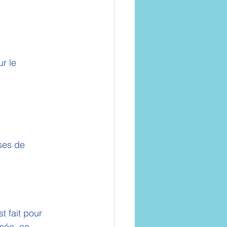
r le 
ses de 
t fait pour 
mée, ce 