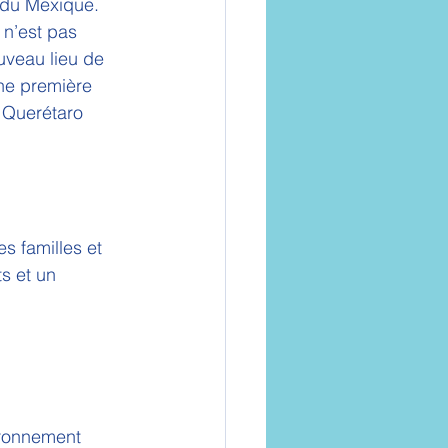
 du Mexique. 
 n’est pas 
veau lieu de 
une première 
e Querétaro 
es familles et 
s et un 
ironnement 