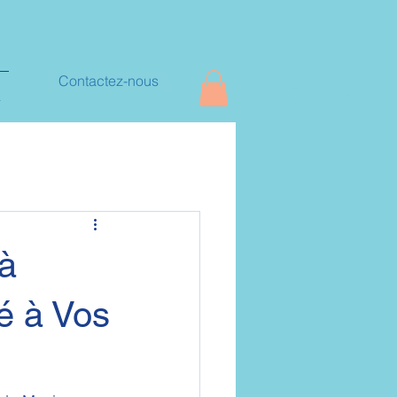
Contactez-nous
Entrar
+
 à
é à Vos