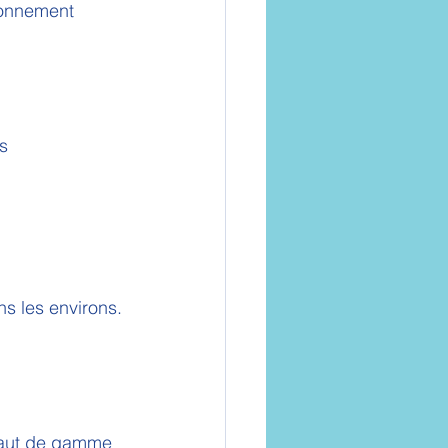
ronnement 
s 
ns les environs.
 haut de gamme