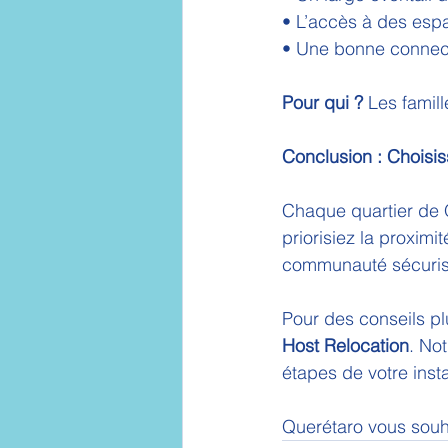
• L’accès à des espa
• Une bonne connecti
Pour qui ?
 Les famil
Conclusion : Choisis
Chaque quartier de Q
priorisiez la proximit
communauté sécurisée
Pour des conseils pl
Host Relocation
. No
étapes de votre insta
Querétaro vous souh