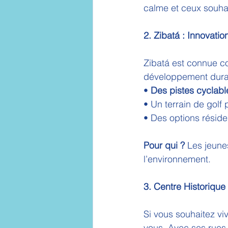
calme et ceux souhai
2. Zibatá : Innovatio
Zibatá est connue co
développement dura
• 
Des pistes cyclabl
• Un terrain de golf
• Des options résid
Pour qui ?
 Les jeune
l’environnement.
3. Centre Historique 
Si vous souhaitez viv
vous. Avec ses rues 