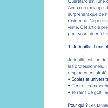
Querétaro est l’une 
Avec son mélange d’hi
surprenant que de n
résidence. Cependant,
visite. Cet article p
pour vous aider à tr
1. Juriquilla : Luxe 
Juriquilla est l’un d
les professionnels, 
emplacement straté
• 
Écoles et universi
• Centres commerciau
• Terrains de golf, 
Pour qui ?
 Les famil