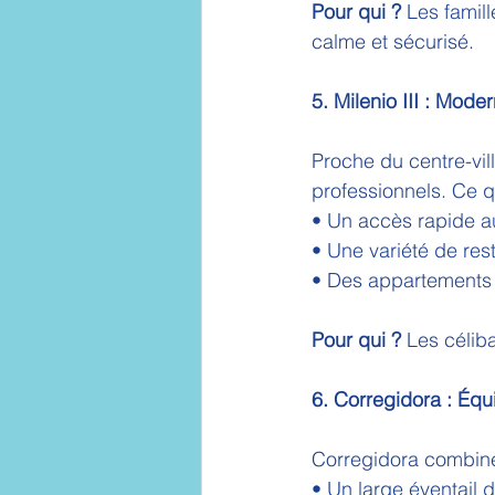
Pour qui ?
 Les famil
calme et sécurisé.
5. Milenio III : Mod
Proche du centre-vill
professionnels. Ce qu
• Un accès rapide aux
• Une variété de res
• Des appartements
Pour qui ?
 Les céliba
6. Corregidora : Équ
Corregidora combine l
• Un large éventail