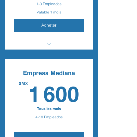
1-3 Empleados
Valable 1 mois
Acheter
Beneficio
Beneficio
Empresa Mediana
Beneficio
1 60
$MX
1 600
Tous les mois
4-10 Empleados