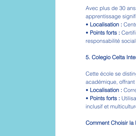
Avec plus de 30 ans 
apprentissage signifi
• 
Localisation :
 Cent
• 
Points forts :
 Certi
responsabilité social
5. Colegio Celta Int
Cette école se dist
académique, offrant 
• 
Localisation :
 Corr
• 
Points forts :
 Utili
inclusif et multicultur
Comment Choisir la M