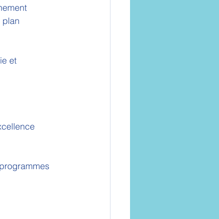
gnement 
 plan 
e et 
cellence 
t programmes 