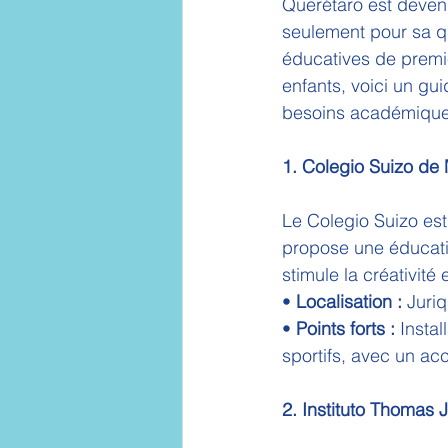
Querétaro est devenu
seulement pour sa qu
éducatives de premie
enfants, voici un gui
besoins académiques
1. Colegio Suizo de
Le Colegio Suizo est 
propose une éducation
stimule la créativité
• 
Localisation :
 Juriq
• 
Points forts :
 Insta
sportifs, avec un ac
2. Instituto Thomas 