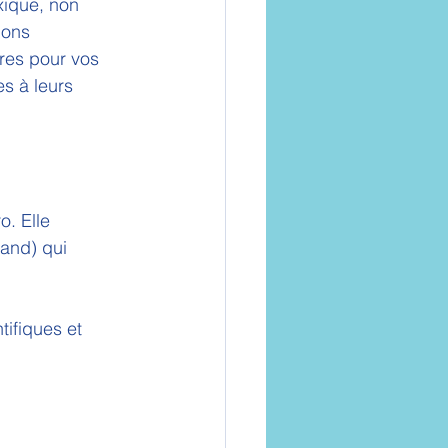
xique, non 
ions 
res pour vos 
es à leurs 
o. Elle 
mand) qui 
tifiques et 