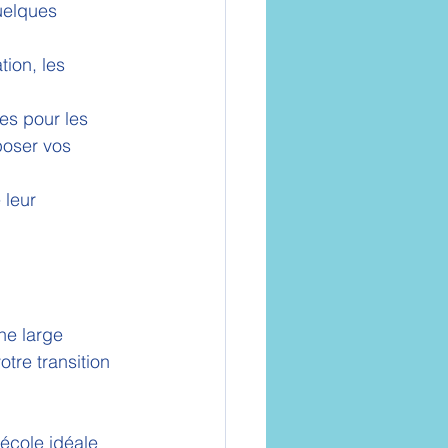
uelques 
ion, les 
es pour les 
poser vos 
 leur 
ne large 
re transition 
’école idéale 