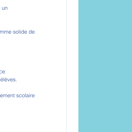
 un 
ramme solide de 
ce 
élèves.
nement scolaire 