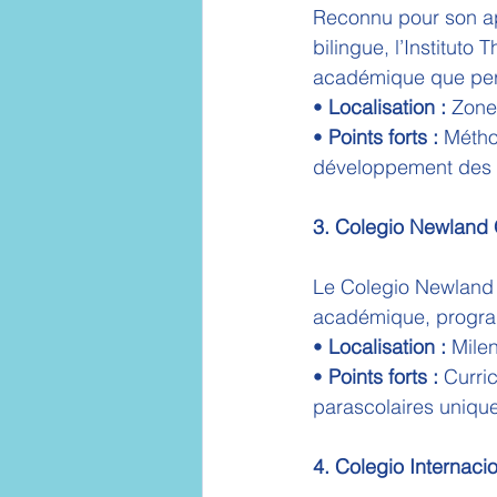
Reconnu pour son ap
bilingue, l’Instituto
académique que per
• 
Localisation :
 Zone
• 
Points forts :
 Métho
développement des 
3. Colegio Newland 
Le Colegio Newland 
académique, programm
• 
Localisation :
 Milen
• 
Points forts :
 Curri
parascolaires uniqu
4. Colegio Internaci